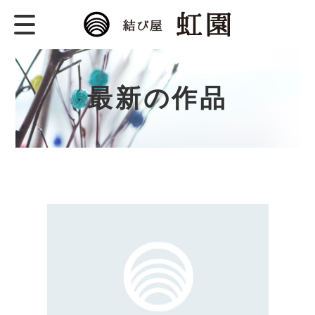
結び屋 虹園
水引のむすびは、愛と真
理。水引作家 菊田奈々の
公式WEBサイトです。
最新の作品