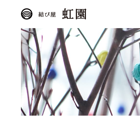
結び屋 虹園
水引のむすびは、愛と真
理。水引作家 菊田奈々の
公式WEBサイトです。