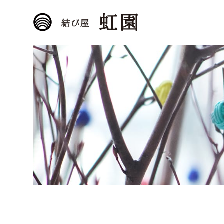
結び屋 虹園
水引のむすびは、愛と真
理。水引作家 菊田奈々の
公式WEBサイトです。