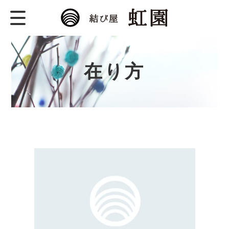
結び屋 虹園
水引のむすびは、愛と真
理。水引作家 菊田奈々の
公式WEBサイトです。
在り方