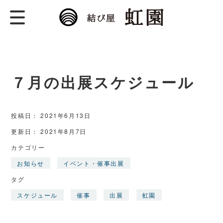
結び屋 虹園
水引のむすびは、愛と真
理。水引作家 菊田奈々の
公式WEBサイトです。
７月の出展スケジュール
投稿日：
2021年6月13日
更新日：
2021年8月7日
カテゴリー
お知らせ
イベント・催事出展
タグ
スケジュール
催事
出展
虹園